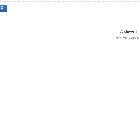
登录
Archiver
|
GMT+8, 2026-8-